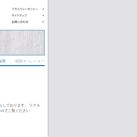
採用
> 縫製オペレーター
ちしております。 リクル
ork
でご覧ください