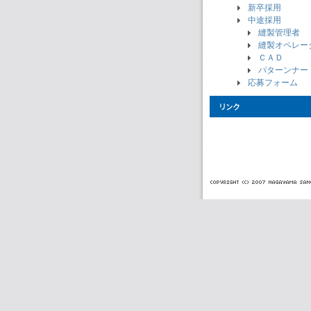
新卒採用
中途採用
縫製管理者
縫製オペレー
ＣＡＤ
パターンナー
応募フォーム