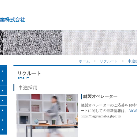
ホーム
>
リクルート
>
中途
縫製オペレーター
縫製オペレーターのご応募をお待
ートに関しての最新情報は、
AirW
https://nagayamabiz.jbplt.jp/